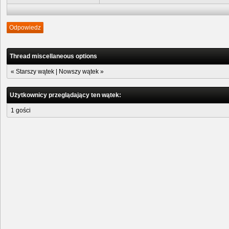
Odpowiedz
Thread miscellaneous options
«
Starszy wątek
|
Nowszy wątek
»
Użytkownicy przeglądający ten wątek:
1 gości