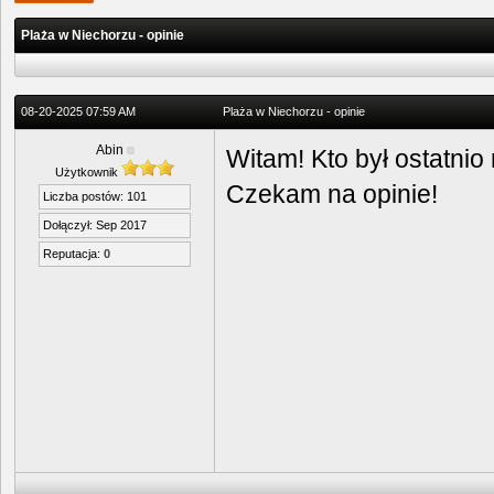
Plaża w Niechorzu - opinie
08-20-2025 07:59 AM
Plaża w Niechorzu - opinie
Abin
Witam! Kto był ostatni
Użytkownik
Czekam na opinie!
Liczba postów: 101
Dołączył: Sep 2017
Reputacja:
0