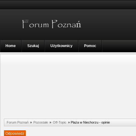
Home
Szukaj
Użytkownicy
Pomoc
Forum Poznań
»
Pozostałe
»
Off-Topic
»
Plaża w Niechorzu - opinie
Odpowiedz