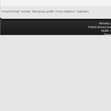
Forum Poznań
Kontakt
Wersja bez grafiki
Forum Statistics
Kalendarz
Aktualny 
Polskie tłumaczen
MyBB
,
Theme