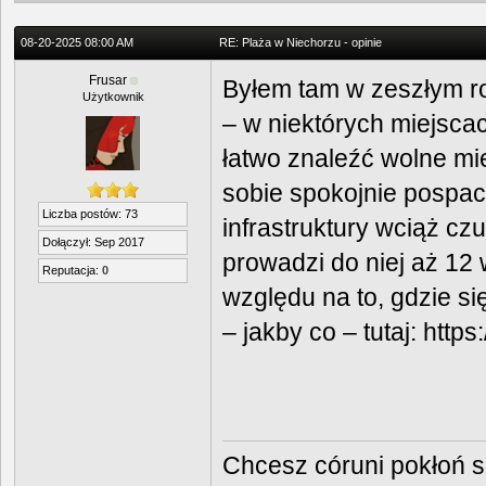
08-20-2025 08:00 AM
RE: Plaża w Niechorzu - opinie
Frusar
Byłem tam w zeszłym ro
Użytkownik
– w niektórych miejsca
łatwo znaleźć wolne mie
sobie spokojnie pospac
Liczba postów: 73
infrastruktury wciąż cz
Dołączył: Sep 2017
prowadzi do niej aż 12
Reputacja:
0
względu na to, gdzie si
– jakby co – tutaj:
https:
Chcesz córuni pokłoń 