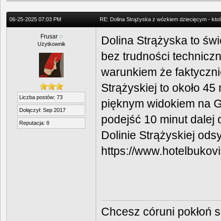
06-25-2025 07:03 PM
RE: Dolina Strążyska z wózkiem dziecięcym - kto
Frusar
Dolina Strążyska to świ
Użytkownik
bez trudności technicz
warunkiem że faktyczni
Strążyskiej to około 4
Liczba postów: 73
pięknym widokiem na Gie
Dołączył: Sep 2017
podejść 10 minut dalej 
Reputacja:
0
Dolinie Strążyskiej ods
https://www.hotelbukovi
Chcesz córuni pokłoń 