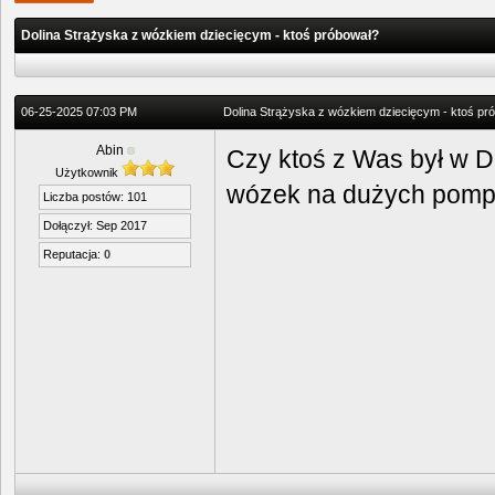
Dolina Strążyska z wózkiem dziecięcym - ktoś próbował?
06-25-2025 07:03 PM
Dolina Strążyska z wózkiem dziecięcym - ktoś pr
Abin
Czy ktoś z Was był w D
Użytkownik
wózek na dużych pomp
Liczba postów: 101
Dołączył: Sep 2017
Reputacja:
0