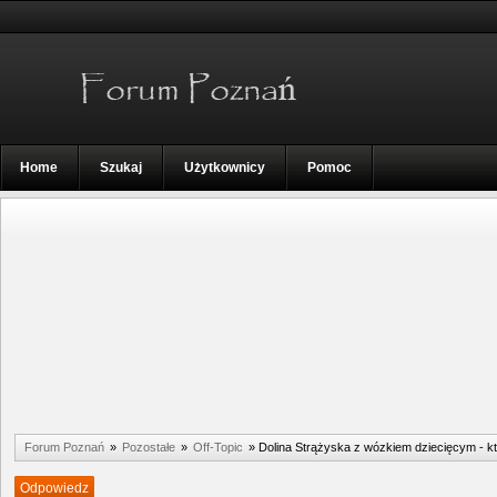
Home
Szukaj
Użytkownicy
Pomoc
Forum Poznań
»
Pozostałe
»
Off-Topic
»
Dolina Strążyska z wózkiem dziecięcym - k
Odpowiedz