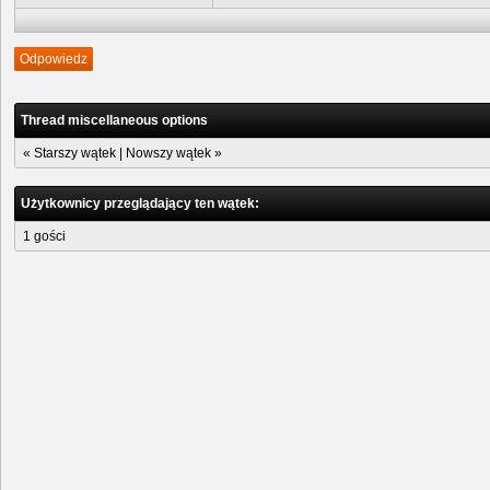
Odpowiedz
Thread miscellaneous options
«
Starszy wątek
|
Nowszy wątek
»
Użytkownicy przeglądający ten wątek:
1 gości