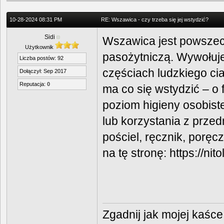
10-28-2024 08:31 PM
RE: Wszawica - czy trzeba się jej wstydzić?
Sidi
Wszawica jest powszec
Użytkownik
pasożytniczą. Wywołuje
Liczba postów: 92
częściach ludzkiego cia
Dołączył: Sep 2017
Reputacja:
0
ma co się wstydzić – o f
poziom higieny osobist
lub korzystania z prze
pościel, ręcznik, poręcz
na tę stronę:
https://nit
Zgadnij jak mojej kaśce