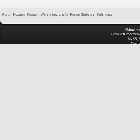
Forum Poznań
Kontakt
Wersja bez grafiki
Forum Statistics
Kalendarz
Aktualny 
Polskie tłumaczen
MyBB
,
Theme