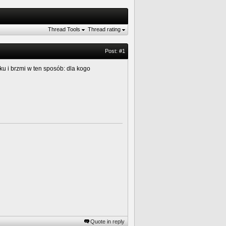
Thread Tools
Thread rating
Post:
#1
ku i brzmi w ten sposób: dla kogo
Quote in reply