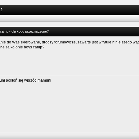
e?
 camp - dla kogo przeznaczone?
nie do Was skierowane, drodzy forumowicze, zawarte jest w tytule niniejszego wąt
ne są kolonie boys camp?
uni pokłoń się wprzód mamuni