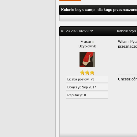
Kolonie boys camp - dla kogo przeznaczon
01-23-2022 06:53 PM
Kolonie boys
Frusar
Witam! Pyta
Użytkownik
przeznaczo
Chcesz cór
Liczba postów: 73
Dołączył: Sep 2017
Reputacja:
0