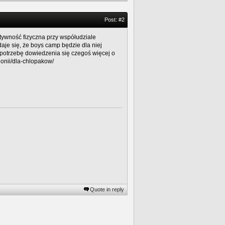
Post:
#2
tywność fizyczna przy współudziale
je się, że boys camp będzie dla niej
ł potrzebę dowiedzenia się czegoś więcej o
lonii/dla-chlopakow/
Quote in reply