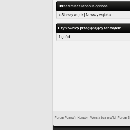
Thread miscellaneous options
«
Starszy wątek
|
Nowszy wątek
»
Użytkownicy przeglądający ten wątek:
1 gości
Forum Poznań
Kontakt
Wersja bez grafiki
Forum St