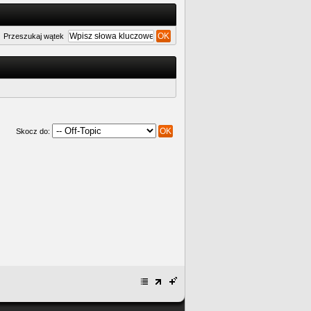
Przeszukaj wątek
Skocz do: