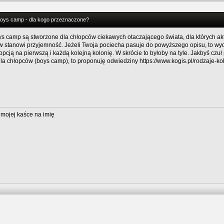
boys camp - dla kogo przeznaczone?
ys camp są stworzone dla chłopców ciekawych otaczającego świata, dla których ak
w stanowi przyjemność. Jeżeli Twoja pociecha pasuje do powyższego opisu, to wyda
pcją na pierwszą i każdą kolejną kolonię. W skrócie to byłoby na tyle. Jakbyś czu
dla chłopców (boys camp), to proponuję odwiedziny
https://www.kogis.pl/rodzaje-ko
 mojej kaśce na imię