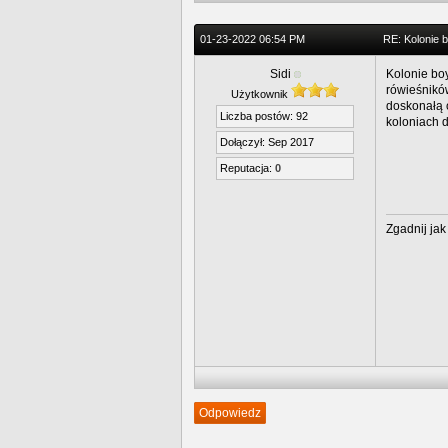
01-23-2022 06:54 PM
RE: Kolonie 
Sidi
Kolonie bo
rówieśnikó
Użytkownik
doskonałą o
Liczba postów: 92
koloniach 
Dołączył: Sep 2017
Reputacja:
0
Zgadnij jak
Odpowiedz