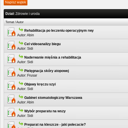
Napisz wątek
Dział:
Zdrowie i uroda
Temat
/
Autor
Rehabilitacja po leczeniu operacyjnym rwy
Autor:
Abin
Cel videoanalizy biegu
Autor:
Sidi
Naderwanie mięśnia a rehabilitacja
Autor:
Sidi
Pielęgnacja skóry atopowej
Autor:
Frusar
Objawy kręczu szyi
Autor:
Sidi
Gabinet stomatologiczny Warszawa
Autor:
Abin
Wybór preparatu na wszy
Autor:
Sidi
Preparat na kleszcze - jaki polecacie?