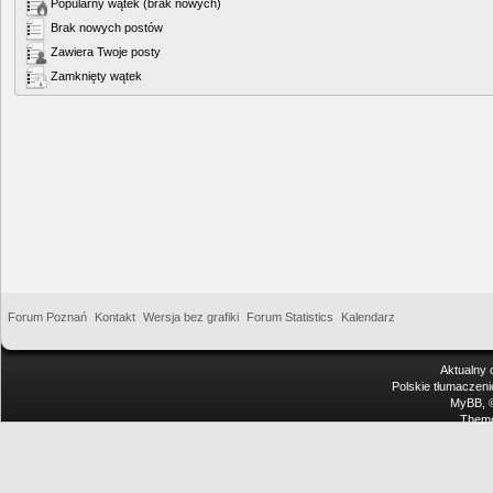
Popularny wątek (brak nowych)
Brak nowych postów
Zawiera Twoje posty
Zamknięty wątek
Forum Poznań
Kontakt
Wersja bez grafiki
Forum Statistics
Kalendarz
Aktualny 
Polskie tłumaczen
MyBB
,
Theme