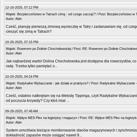
12-16-2025, 07:12 PM
Wątek:
Bezpieczeństwo w Tatrach zimą - od czego zacząć?
/ Post:
Bezpieczeństwo w T
Autor:
Abin
Cześć, planuję pierwszą zimową wycieczkę w Tatry i zastanawiam się, od czeg
cieszyć się zimą w Tatrach?
10-26-2025, 07:15 PM
Wątek:
Rowerem po Dolinie Chochołowskiej
/ Post:
RE: Rowerem po Dolinie Chochołows
Autor:
Abin
Jak najbardziej warto! Dolina Chochołowska jest dostępna dla rowerzystów, co 
radę. Trzeba tylko pamiętać o...
10-20-2025, 04:16 PM
Wątek:
Radykalne Wybaczanie - jak działa w praktyce?
/ Post:
Radykalne Wybaczanie - 
Autor:
Abin
Cześć, ostatnio natknęłam się na Metodę Tippinga, czyli Radykalne Wybaczani
od poczucia krzywdy? Czy ktoś miał ...
09-28-2025, 07:48 AM
Wątek:
Wpływ MES Plex na logistykę i magazyn
/ Post:
RE: Wpływ MES Plex na logistyk
Autor:
Abin
System umożliwia bieżące monitorowanie stanów magazynowych i synchronizac
dokładność zapasów może osiągać nawet 9...