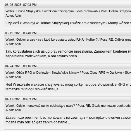
06-25-2025, 07:03 PM
Wątek:
Dolina Strążyska z wózkiem dziecięcym - ktoś próbował?
/ Post:
Dolina Strążys
Autor:
Abin
Czy ktoś z Was był w Dolinie Strążyskiej z wózkiem dziecięcym? Mamy wóze
06-19-2025, 03:40 PM
Wątek:
Odbiór gruzu - czy ktoś korzystał z usług P.H.U. Koliber?
/ Post:
RE: Odbiór gruzu
Autor:
Abin
Tak, korzystałem z ich usług przy remoncie mieszkania. Zamówiłem kontener (w
zapełnieniu zadzwoniłem, a oni szybko odeb...
04-24-2025, 09:16 PM
Wątek:
Obóz RPG w Darłowie - Słowiańskie klimaty
/ Post:
Obóz RPG w Darłowie - Słowi
Autor:
Abin
Hej! W przyszłe wakacje chcę wysłać moją córkę na obóz Słowiańskie RPG w Dar
tematykę mitologii słowiańskiej, a ...
04-17-2025, 08:03 PM
Wątek:
Gdzie montować punkt odcinający gazu?
/ Post:
RE: Gdzie montować punkt odc
Autor:
Abin
Zasadniczo powinien być montowany na zewnątrz – pomiędzy głównym zaworem a
można było odciąć gaz zanim dostanie ...