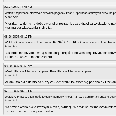
09-27-2025, 11:31 AM
Wątek:
Odporność stalowych drzwi na pogodę
/ Post:
Odporność stalowych drzwi na p
Autor:
Abin
Mieszkam w domu na dość otwartej przestrzeni, gdzie drzwi są wystawione na de
ktoś ma doświadczenia z ich uż...
08-26-2025, 08:19 PM
Wątek:
Organizacja wesela w Hotelu HARNAŚ
/ Post:
RE: Organizacja wesela w Hotel
Autor:
Abin
Tak, hotel ma przygotowaną specjalną ofertę ślubno-weselną i przydziela indyw
po tort. Co ważne, można zarezer...
08-20-2025, 07:59 AM
Wątek:
Plaża w Niechorzu - opinie
/ Post:
Plaża w Niechorzu - opinie
Autor:
Abin
Witam! Kto był ostatnio na plaży w Niechorzu? Jak Wam się podobała? Czekam
07-21-2025, 06:10 PM
Wątek:
Czy bardzo tani obóz to dobry pomysł?
/ Post:
RE: Czy bardzo tani obóz to dob
Autor:
Abin
Na pewno warto być ostrożnym w takiej sytuacji. W artykule internetowym https
może oznaczać gorszy standard –...