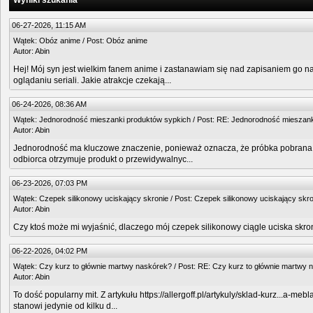
Wyniki szukania
06-27-2026, 11:15 AM
Wątek:
Obóz anime
/ Post:
Obóz anime
Autor:
Abin
Hej! Mój syn jest wielkim fanem anime i zastanawiam się nad zapisaniem go na
oglądaniu seriali. Jakie atrakcje czekają...
06-24-2026, 08:36 AM
Wątek:
Jednorodność mieszanki produktów sypkich
/ Post:
RE: Jednorodność mieszank
Autor:
Abin
Jednorodność ma kluczowe znaczenie, ponieważ oznacza, że próbka pobrana z 
odbiorca otrzymuje produkt o przewidywalnyc...
06-23-2026, 07:03 PM
Wątek:
Czepek silikonowy uciskający skronie
/ Post:
Czepek silikonowy uciskający skro
Autor:
Abin
Czy ktoś może mi wyjaśnić, dlaczego mój czepek silikonowy ciągle uciska skroni
06-22-2026, 04:02 PM
Wątek:
Czy kurz to głównie martwy naskórek?
/ Post:
RE: Czy kurz to głównie martwy 
Autor:
Abin
To dość popularny mit. Z artykułu https://allergoff.pl/artykuly/sklad-kurz...a-
stanowi jedynie od kilku d...