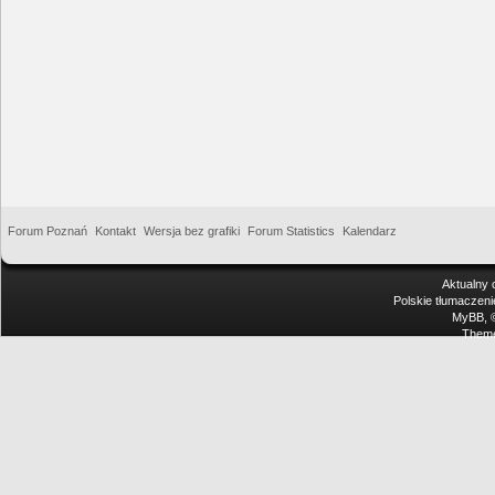
Forum Poznań
Kontakt
Wersja bez grafiki
Forum Statistics
Kalendarz
Aktualny 
Polskie tłumaczen
MyBB
,
Theme