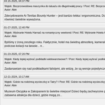
03-15-2025, 04:37 PM
Wątek:
Bezprzewodowa maszynka do tatuażu do długotrwałej pracy
/ Post:
RE: Bezprze
Autor:
Abin
Zdecydowanie Ai-Tenitas Bounty Hunter – jest bardzo lekka i ergonomiczna. Do
również świetnie wyważona.
01-27-2025, 12:40 PM
Wątek:
Wybranie Hotelu Harnaś na romantyczny weekend
/ Post:
RE: Wybranie Hotelu
Autor:
Abin
Byliśmy z żoną zeszłego roku. Faktycznie, hotel ma świetną atmosferę, kameral
podczas kolacji na tarasie... n...
01-23-2025, 07:20 PM
Wątek:
Kiedy lepiej wybrać podkładki wielowarstwowe?
/ Post:
Kiedy lepiej wybrać podk
Autor:
Abin
Zastanawiam się nad podkładkami falistymi, ale widzę, że są wersje pojedyncz
12-21-2024, 10:17 AM
Wątek:
Gdzie na rodzinną wycieczkę w Tatry?
/ Post:
RE: Gdzie na rodzinną wycieczkę
Autor:
Abin
Muzeum Oscypka w Zakopanem to świetne miejsce! Dzieci będą zachwycone pr
zabawna atrakcja dla dzieci, gdzie mogą zo...