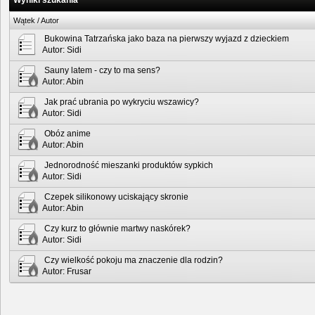
Wyniki szukania
Wątek
/
Autor
Bukowina Tatrzańska jako baza na pierwszy wyjazd z dzieckiem
Autor:
Sidi
Sauny latem - czy to ma sens?
Autor:
Abin
Jak prać ubrania po wykryciu wszawicy?
Autor:
Sidi
Obóz anime
Autor:
Abin
Jednorodność mieszanki produktów sypkich
Autor:
Sidi
Czepek silikonowy uciskający skronie
Autor:
Abin
Czy kurz to głównie martwy naskórek?
Autor:
Sidi
Czy wielkość pokoju ma znaczenie dla rodzin?
Autor:
Frusar