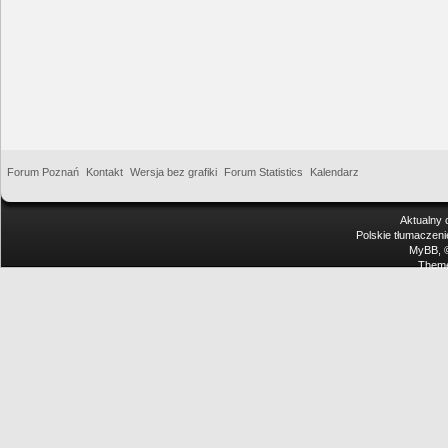
Forum Poznań
Kontakt
Wersja bez grafiki
Forum Statistics
Kalendarz
Aktualny 
Polskie tłumaczen
MyBB
,
Theme