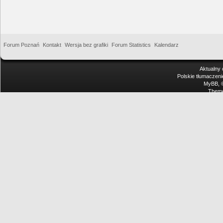
Forum Poznań
Kontakt
Wersja bez grafiki
Forum Statistics
Kalendarz
Aktualny 
Polskie tłumaczen
MyBB
,
Theme