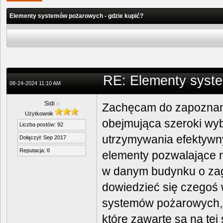
Elementy systemów pożarowych - gdzie kupić?
RE: Elementy syste
08-24-2024 11:10 AM
Sidi
Zachęcam do zapoznani
Użytkownik
obejmująca szeroki wy
Liczba postów: 92
utrzymywania efektywn
Dołączył: Sep 2017
Reputacja:
0
elementy pozwalające
w danym budynku o za
dowiedzieć się czegoś
systemów pożarowych, t
które zawarte są na tej 