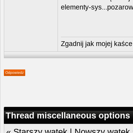
elementy-sys...pozaro
Zgadnij jak mojej kaśce
Odpowiedz
Thread miscellaneous options
«
Starszy wątek
|
Nowszy wątek